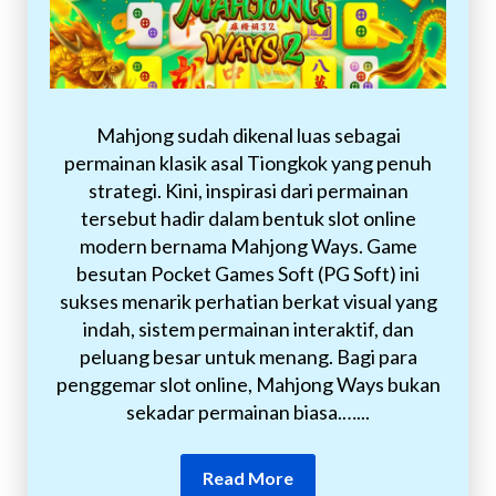
Mahjong sudah dikenal luas sebagai
permainan klasik asal Tiongkok yang penuh
strategi. Kini, inspirasi dari permainan
tersebut hadir dalam bentuk slot online
modern bernama Mahjong Ways. Game
besutan Pocket Games Soft (PG Soft) ini
sukses menarik perhatian berkat visual yang
indah, sistem permainan interaktif, dan
peluang besar untuk menang. Bagi para
penggemar slot online, Mahjong Ways bukan
sekadar permainan biasa.…...
Read More