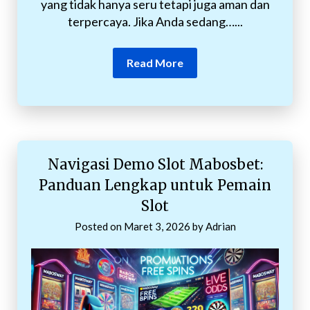
yang tidak hanya seru tetapi juga aman dan
terpercaya. Jika Anda sedang…...
Read More
Navigasi Demo Slot Mabosbet:
Panduan Lengkap untuk Pemain
Slot
Posted on
Maret 3, 2026
by
Adrian