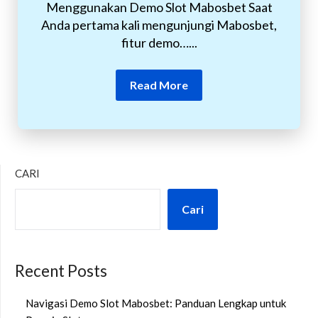
Menggunakan Demo Slot Mabosbet Saat
Anda pertama kali mengunjungi Mabosbet,
fitur demo…...
Read More
CARI
Cari
Recent Posts
Navigasi Demo Slot Mabosbet: Panduan Lengkap untuk