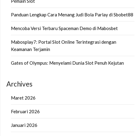
Pemain Slot
Panduan Lengkap Cara Menang Judi Bola Parlay di Sbobet88
Mencoba Versi Terbaru Spaceman Demo di Mabosbet
Mabosplay7: Portal Slot Online Terintegrasi dengan
Keamanan Terjamin
Gates of Olympus: Menyelami Dunia Slot Penuh Kejutan
Archives
Maret 2026
Februari 2026
Januari 2026