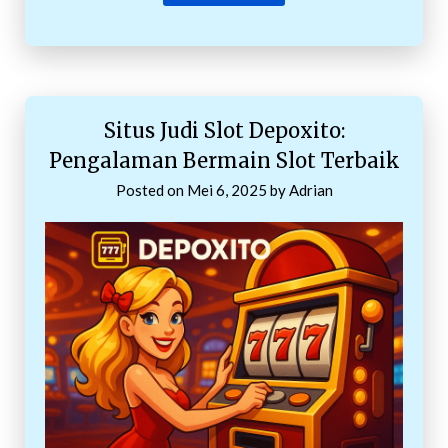
Situs Judi Slot Depoxito:
Pengalaman Bermain Slot Terbaik
Posted on
Mei 6, 2025
by
Adrian