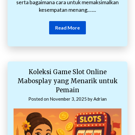
serta bagaimana cara untuk memaksimalkan
kesempatan menang.…...
Read More
Koleksi Game Slot Online
Mabosplay yang Menarik untuk
Pemain
Posted on
November 3, 2025
by
Adrian