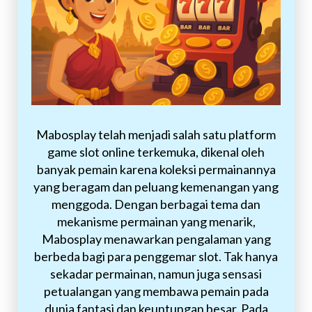
Mabosplay telah menjadi salah satu platform
game slot online terkemuka, dikenal oleh
banyak pemain karena koleksi permainannya
yang beragam dan peluang kemenangan yang
menggoda. Dengan berbagai tema dan
mekanisme permainan yang menarik,
Mabosplay menawarkan pengalaman yang
berbeda bagi para penggemar slot. Tak hanya
sekadar permainan, namun juga sensasi
petualangan yang membawa pemain pada
dunia fantasi dan keuntungan besar. Pada